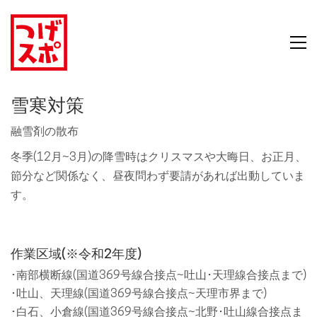
雪寒対策
融雪剤の散布
冬季(12月~3月)の降雪時はクリスマスや大晦日、お正月、
節分など関係なく、昼夜問わず要請があれば出動していま
す。
作業区域(※令和2年度)
･南部横断線(国道369号線合接点~吐山･天理線合接点まで)
･吐山、天理線(国道369号線合接点~天理市界まで)
･白石、小倉線(国道369号線合接点~北野･吐山線合接点ま