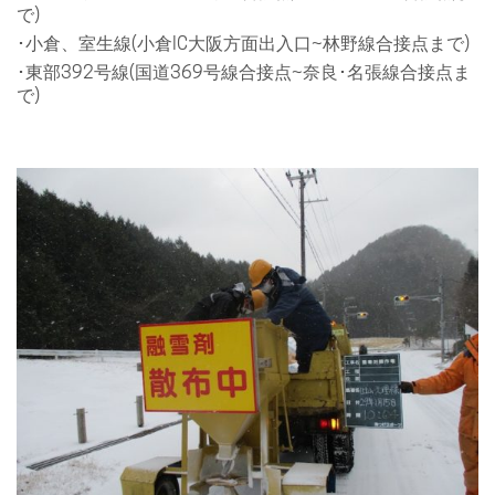
で)
･小倉、室生線(小倉IC大阪方面出入口~林野線合接点まで)
･東部392号線(国道369号線合接点~奈良･名張線合接点ま
で)